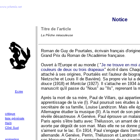
www.ychemla.net
Notice
Titre de l'article
La Pêche miraculeuse
Roman de Guy de Pourtales, écrivain français d'origine
Grand Prix du Roman de l'Académie française.
Ouvert à l'Europe et au monde ( "
Je ne trouve en moi a
couleurs de deux ou trois drapeaux
" écrit-il dans
Chaqu
attaché à ses origines, Pourtalés est l'auteur de biogr
Nietzsche et Louis II de Baviére). Sa propre vie lui a 
douce
(1918) et
Montclar
(1927). Il s'attache en 1934 à
manuscrit qu'il passe du "Nous" au "Ils", reprenant la m
Ecrire
Aprés la mort de sa mére, Paul de Villars, qui apparti
apprentissage de la vie (I). Paul poursuit ses études 
secrétaire de sa famille, Louise Landrizon. Mais elle 
Allemagne étudier la musique (II). A la mort de son pér
critique
révéle désastreuse. A Genéve, Paul éprouve un malaise 
liste générale
Paris aprés s'être battu avec Thélusson, un amant de sa
Haïti
avorte par dégoût de son mari. Mais elle ne se donne pa
Côté Sud
s'aiment sur le lac. En 1914, Paul s'engage dans l'armée
allemande. A Genéve, Perrin, Thélusson et Landrizon 
animation
ses blessures, Paul se rapproche encore de sa cousine.