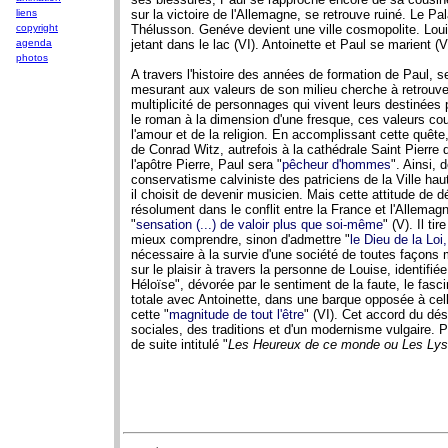
liens
sur la victoire de l'Allemagne, se retrouve ruiné. Le Pal
copyright
Thélusson. Genéve devient une ville cosmopolite. Loui
agenda
jetant dans le lac (VI). Antoinette et Paul se marient (VI
photos
A travers l'histoire des années de formation de Paul, s
mesurant aux valeurs de son milieu cherche à retrouver
multiplicité de personnages qui vivent leurs destinées p
le roman à la dimension d'une fresque, ces valeurs co
l'amour et de la religion. En accomplissant cette quête,
de Conrad Witz, autrefois à la cathédrale Saint Pierre 
l'apôtre Pierre, Paul sera "
pêcheur d'hommes
". Ainsi, 
conservatisme calviniste des patriciens de la Ville ha
il choisit de devenir musicien. Mais cette attitude de 
résolument dans le conflit entre la France et l'Allemagne
"
sensation (...) de valoir plus que soi-même
" (V). Il ti
mieux comprendre, sinon d'admettre "
le Dieu de la Loi,
nécessaire à la survie d'une société de toutes façons ma
sur le plaisir à travers la personne de Louise, identif
Héloïse", dévorée par le sentiment de la faute, le fasc
totale avec Antoinette, dans une barque opposée à ce
cette "
magnitude de tout l'être
" (VI). Cet accord du dé
sociales, des traditions et d'un modernisme vulgaire. 
de suite intitulé "
Les Heureux de ce monde ou Les Ly