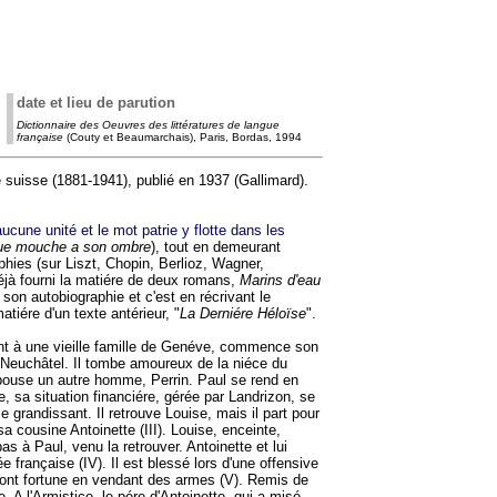
date et lieu de parution
Dictionnaire des Oeuvres des littératures de langue
française
(Couty et Beaumarchais), Paris, Bordas, 1994
 suisse (1881-1941), publié en 1937 (Gallimard).
ucune unité et le mot patrie y flotte dans les
e mouche a son ombre
), tout en demeurant
aphies (sur Liszt, Chopin, Berlioz, Wagner,
déjà fourni la matiére de deux romans,
Marins d'eau
 son autobiographie et c'est en récrivant le
atiére d'un texte antérieur, "
La Derniére Héloïse
".
ent à une vieille famille de Genéve, commence son
à Neuchâtel. Il tombe amoureux de la niéce du
épouse un autre homme, Perrin. Paul se rend en
e, sa situation financiére, gérée par Landrizon, se
grandissant. Il retrouve Louise, mais il part pour
 cousine Antoinette (III). Louise, enceinte,
s à Paul, venu la retrouver. Antoinette et lui
 française (IV). Il est blessé lors d'une offensive
font fortune en vendant des armes (V). Remis de
 A l'Armistice, le pére d'Antoinette, qui a misé